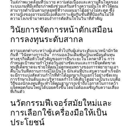
ในสภาพแวดล้อมที่วุ่นวาย ความต่อเนื่องและความลื่นไหลของ
ระบบเกมที่มีเสถียรภาพยังช่วยเสริมสร้างความมั่นใจ ทำให้คุณ
สามารถดำเนินตามกลยุทธ์ที่วางแผนมาได้อย่างไม่สะดุด ซึ่ง
ความนิ่งของอารมณ์นี่เองคือเกราะคุ้มกันชั้นดีที่ป้องกันไม่ให้
ความโลภเข้ามาครอบงำการตัดสินใจในวินาทีสำคัญ
วินัยการจัดการหน้าตักเสมือน
การลงทุนระดับสากล
ความแตกต่างระหว่างผู้เล่นทั่วไปกับผู้เล่นระดับแนวหน้ามักวัด
กันที่ "วินัยทางการเงิน" การมองเงินเดิมพันเป็นเหมือนต้นทุน
ทางธุรกิจคือหัวใจสำคัญของการยืนระยะในโลกคาสิโน การ
กำหนดเป้าหมายกำไรต่อวันอย่างชัดเจนและการมีจุดตัดขาด
ทุนที่เด็ดขาดจะช่วยให้คุณไม่ตกหลุมพรางของการพยายามเอา
คืนในวันที่สถานการณ์ไม่เป็นใจ นักเล่นที่ประสบความสำเร็จมัก
จะมีการแบ่งสัดส่วนกำไรที่ทำได้ออกมาเก็บแยกไว้อย่างชัดเจน
การรักษาเงินต้นและบริหารผลกำไรให้เติบโตอย่างเป็นระบบคือ
วิถีของนักลงทุนที่จะทำให้คุณสามารถเข้าถึงโอกาสในการคว้า
แจ็คพอตก้อนใหญ่ได้บ่อยครั้งขึ้นโดยไม่ต้องเผชิญกับความเสี่ยง
ที่เกินตัว
นวัตกรรมฟีเจอร์สมัยใหม่และ
การเลือกใช้เครื่องมือให้เป็น
ประโยชน์