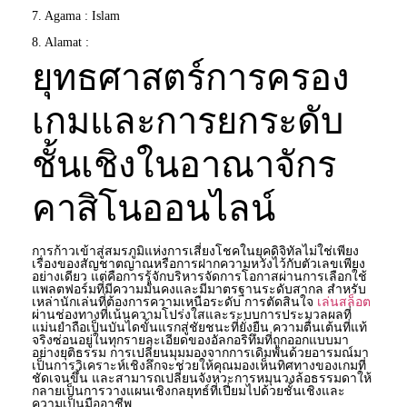
7. Agama : Islam
8. Alamat :
ยุทธศาสตร์การครอง
เกมและการยกระดับ
ชั้นเชิงในอาณาจักร
คาสิโนออนไลน์
การก้าวเข้าสู่สมรภูมิแห่งการเสี่ยงโชคในยุคดิจิทัลไม่ใช่เพียง
เรื่องของสัญชาตญาณหรือการฝากความหวังไว้กับตัวเลขเพียง
อย่างเดียว แต่คือการรู้จักบริหารจัดการโอกาสผ่านการเลือกใช้
แพลตฟอร์มที่มีความมั่นคงและมีมาตรฐานระดับสากล สำหรับ
เหล่านักเล่นที่ต้องการความเหนือระดับ การตัดสินใจ
เล่นสล็อต
ผ่านช่องทางที่เน้นความโปร่งใสและระบบการประมวลผลที่
แม่นยำถือเป็นบันไดขั้นแรกสู่ชัยชนะที่ยั่งยืน ความตื่นเต้นที่แท้
จริงซ่อนอยู่ในทุกรายละเอียดของอัลกอริทึมที่ถูกออกแบบมา
อย่างยุติธรรม การเปลี่ยนมุมมองจากการเดิมพันด้วยอารมณ์มา
เป็นการวิเคราะห์เชิงลึกจะช่วยให้คุณมองเห็นทิศทางของเกมที่
ชัดเจนขึ้น และสามารถเปลี่ยนจังหวะการหมุนวงล้อธรรมดาให้
กลายเป็นการวางแผนเชิงกลยุทธ์ที่เปี่ยมไปด้วยชั้นเชิงและ
ความเป็นมืออาชีพ