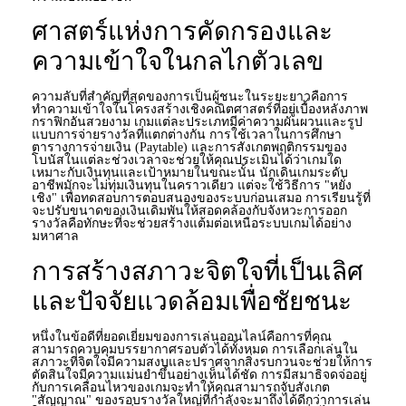
ศาสตร์แห่งการคัดกรองและ
ความเข้าใจในกลไกตัวเลข
ความลับที่สำคัญที่สุดของการเป็นผู้ชนะในระยะยาวคือการ
ทำความเข้าใจในโครงสร้างเชิงคณิตศาสตร์ที่อยู่เบื้องหลังภาพ
กราฟิกอันสวยงาม เกมแต่ละประเภทมีค่าความผันผวนและรูป
แบบการจ่ายรางวัลที่แตกต่างกัน การใช้เวลาในการศึกษา
ตารางการจ่ายเงิน (Paytable) และการสังเกตพฤติกรรมของ
โบนัสในแต่ละช่วงเวลาจะช่วยให้คุณประเมินได้ว่าเกมใด
เหมาะกับเงินทุนและเป้าหมายในขณะนั้น นักเดินเกมระดับ
อาชีพมักจะไม่ทุ่มเงินทุนในคราวเดียว แต่จะใช้วิธีการ "หยั่ง
เชิง" เพื่อทดสอบการตอบสนองของระบบก่อนเสมอ การเรียนรู้ที่
จะปรับขนาดของเงินเดิมพันให้สอดคล้องกับจังหวะการออก
รางวัลคือทักษะที่จะช่วยสร้างแต้มต่อเหนือระบบเกมได้อย่าง
มหาศาล
การสร้างสภาวะจิตใจที่เป็นเลิศ
และปัจจัยแวดล้อมเพื่อชัยชนะ
หนึ่งในข้อดีที่ยอดเยี่ยมของการเล่นออนไลน์คือการที่คุณ
สามารถควบคุมบรรยากาศรอบตัวได้ทั้งหมด การเลือกเล่นใน
สภาวะที่จิตใจมีความสงบและปราศจากสิ่งรบกวนจะช่วยให้การ
ตัดสินใจมีความแม่นยำขึ้นอย่างเห็นได้ชัด การมีสมาธิจดจ่ออยู่
กับการเคลื่อนไหวของเกมจะทำให้คุณสามารถจับสังเกต
"สัญญาณ" ของรอบรางวัลใหญ่ที่กำลังจะมาถึงได้ดีกว่าการเล่น