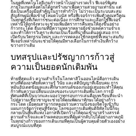
ในยุคที่เทคโนโลยีเกมก้าวหน้าไปอย่างรวดเร็ว ฟีเจอร์พิเศษ
ภายในเกมสล็อตไม่ได้ถูกสร้างมาเพื่อความสวยงามเท่านั้น แต่
ยังเป็นเครื่องมือสำคัญในการทำกำไร ไม่ว่าจะเป็นระบบสะสม
สัญลักษณ์เพื่อเข้าสู่โหมดโบนัส หรือฟีเจอร์การเพิ่มตัวคูณทวีคูณ
ในทุกครั้งที่เกิดการชนะต่อเนื่อง การศึกษาและเลือกใช้ฟีเจอร์
เหล่านี้ให้ถูกจังหวะจะช่วยเพิ่มอัตราการคืนทุนให้สูงขึ้นอย่าง
ก้าวกระโดด ธีมเกมที่มีความหลากหลายยังช่วยลดความจำเจ
และทำให้การวิเคราะห์เกมเป็นเรื่องที่น่าตื่นเต้นอยู่เสมอ การ
เปิดรับนวัตกรรมใหม่ๆ และการทดลองใช้กลยุทธ์ที่เหมาะสมกับ
ฟีเจอร์เหล่านั้นจะช่วยให้คุณมีทางเลือกในการทำเงินที่กว้าง
ขวางกว่าเดิม
บทสรุปและปรัชญาการก้าวสู่
ความเป็นยอดนักเดิมพัน
ท้ายที่สุดแล้ว ความสำเร็จในโลกคาสิโนออนไลน์คือการเดิน
ทางที่ต้องอาศัยทั้งความรู้ วินัย และสติปัญญาที่เฉียบคม การ
หมั่นอัปเดตข้อมูลและศึกษาเทรนด์ของเกมอยู่เสมอจะทำให้คุณ
ก้าวทันความเปลี่ยนแปลงของระบบการเดิมพันโลก การมี
ทัศนคติที่เป็นบวกและมองว่าทุกรอบการเล่นคือบทเรียนที่จะนำ
ไปสู่ความเชี่ยวชาญจะช่วยให้คุณพัฒนาทักษะได้อย่างก้าว
กระโดด เมื่อคุณสามารถหลอมรวมความนิ่งของจิตใจเข้ากับ
แผนการจัดการทุนที่รัดกุม โลกของการเดิมพันดิจิทัลใบนี้ก็จะ
กลายเป็นพื้นที่แห่งโอกาสที่เปิดกว้างให้คุณเข้ามาสร้างสรรค์
ความสำเร็จและคว้าผลตอบแทนที่คุ้มค่ากลับไปได้อย่างภาคภูมิ
ในทุกย่างก้าวของการเดินเกมที่คุณเป็นผู้ควบคุมด้วยตัวเองอย่าง
สมบูรณ์แบบที่สุด